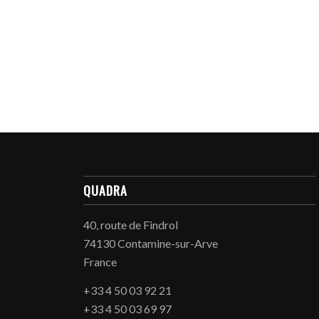
QUADRA
40, route de Findrol
74130 Contamine-sur-Arve
France
+33 4 50 03 92 21
+33 4 50 03 69 97