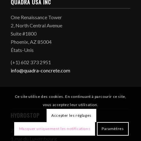
QUADRA USA INC
One Renaissance Tower
2, North Central Avenue
Suite #1800
Phoenix, AZ 85004
États-Unis
(+1) 602 373 2951
info@quadra-concrete.com
Ce site utilise des cookies. En continuant à parcourir ce site,
vous acceptez leur utilisation.
HYDROSTOP
Accepter les réglages
Masquer uniquement les notifications
Paramètres
ZI Des Grands Bois
1, rue du Luxembourg