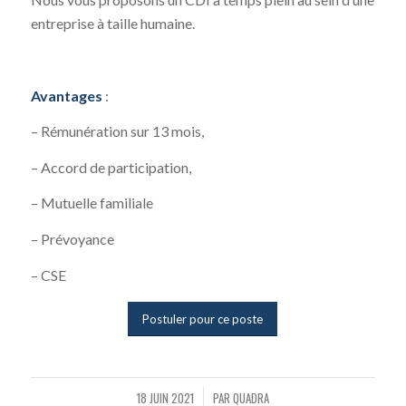
entreprise à taille humaine.
Avantages
:
– Rémunération sur 13 mois,
– Accord de participation,
– Mutuelle familiale
– Prévoyance
– CSE
Postuler pour ce poste
18 JUIN 2021
PAR
QUADRA
/