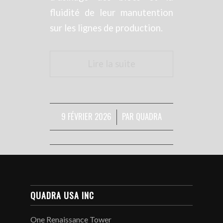
fluidité de leur manutention
sur les lignes de production.
Lire la suite
9 FÉVRIER 2026
PAR
QUADRA
/
QUADRA USA INC
One Renaissance Tower