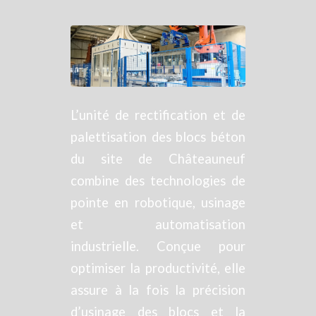
L’unité de rectification et de
palettisation des blocs béton
du site de Châteauneuf
combine des technologies de
pointe en robotique, usinage
et automatisation
industrielle. Conçue pour
optimiser la productivité, elle
assure à la fois la précision
d’usinage des blocs et la