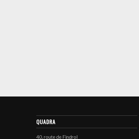
QUADRA
40, route de Findrol