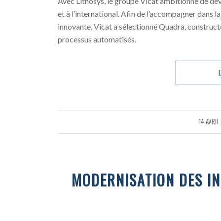
Avec Lithosys, le groupe Vicat ambitionne de de
et à l’international. Afin de l’accompagner dans 
innovante, Vicat a sélectionné Quadra, constructe
processus automatisés.
L
14 AVRIL
/
MODERNISATION DES IN