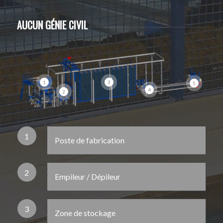
AUCUN GÉNIE CIVIL
3
1
5
4
2
1
Poste de fabrication
2
Empileur / Dépileur
3
Zone de stockage