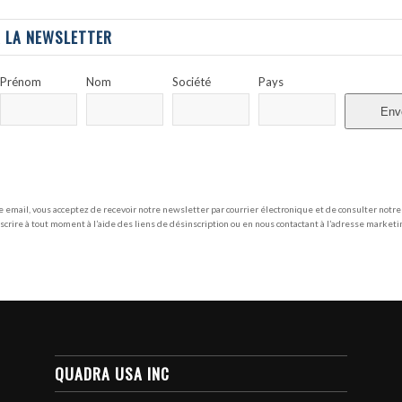
À LA NEWSLETTER
Prénom
Nom
Société
Pays
Env
 email, vous acceptez de recevoir notre newsletter par courrier électronique et de consulter notr
scrire à tout moment à l’aide des liens de désinscription ou en nous contactant à l’adresse marke
QUADRA USA INC