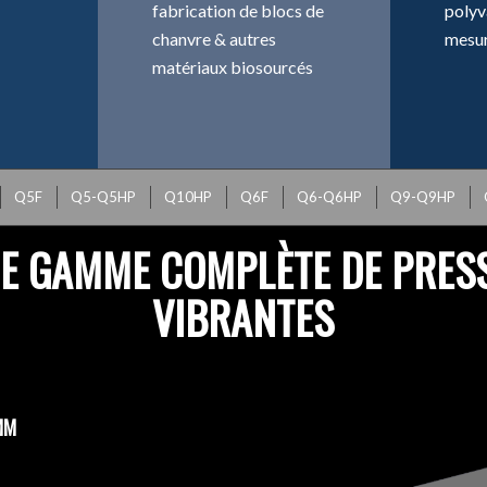
fabrication de blocs de
polyv
chanvre & autres
mesu
matériaux biosourcés
Q5F
Q5-Q5HP
Q10HP
Q6F
Q6-Q6HP
Q9-Q9HP
E GAMME COMPLÈTE DE PRES
VIBRANTES
MM