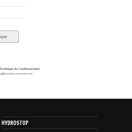
oyer
e
Politique de Confidentialité
.
ting@quadra-concrete.com
HYDROSTOP