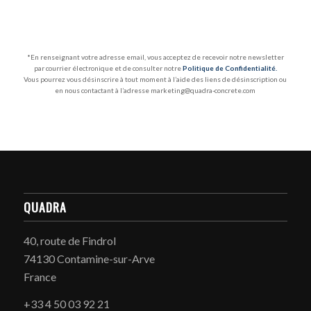
*En renseignant votre adresse email, vous acceptez de recevoir notre newsletter
par courrier électronique et de consulter notre
Politique de Confidentialité
.
Vous pourrez vous désinscrire à tout moment à l’aide des liens de désinscription ou
en nous contactant à l’adresse marketing@quadra-concrete.com
QUADRA
40, route de Findrol
74130 Contamine-sur-Arve
France
+33 4 50 03 92 21