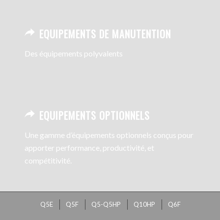
EQUIPEMENTS DE MANUTENTION
Des équipements polyvalents
EQUIPEMENTS OPTIONNELS
Une gamme d’équipements optionnels conçus pour
apporter performance, productivité, et
compétitivité.
Q5E
Q5F
Q5-Q5HP
Q10HP
Q6F