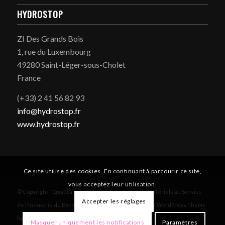
HYDROSTOP
ZI Des Grands Bois
1, rue du Luxembourg
49280 Saint-Léger-sous-Cholet
France
(+33) 2 41 56 82 93
info@hydrostop.fr
www.hydrostop.fr
Ce site utilise des cookies. En continuant à parcourir ce site,
vous acceptez leur utilisation.
© Copyright - Quadra Concrete - Constructeur de Matériels au Service
Accepter les réglages
de l'Industrie du Béton -
Informations légales
-
Enfold WordPress Theme
by Kriesi
Masquer uniquement les notifications
Paramètres