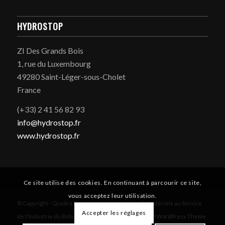
HYDROSTOP
ZI Des Grands Bois
1, rue du Luxembourg
49280 Saint-Léger-sous-Cholet
France
(+33) 2 41 56 82 93
info@hydrostop.fr
www.hydrostop.fr
Ce site utilise des cookies. En continuant à parcourir ce site,
vous acceptez leur utilisation.
© Copyright - Quadra Concrete - Constructeur de Matériels au Service
Accepter les réglages
de l'Industrie du Béton -
Informations légales
-
Enfold WordPress Theme