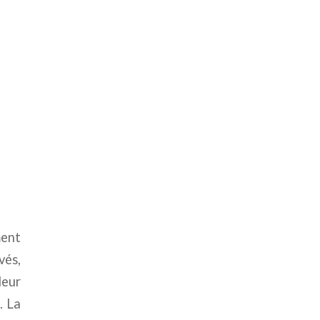
ment
vés,
leur
. La