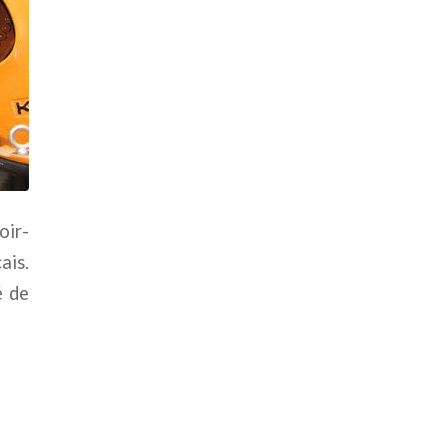
oir-
ais.
é de