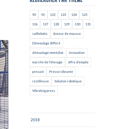
90
92
122
123
124
125
126
127
128
129
130
131
caillebotis
doseur de mousse
Démoulage différé
démoulage immédiat
innovation
marché de l'élevage
offre d'emploi
precast
Presse vibrante
rectifieuse
Solution robotique
Vibrating press
2018