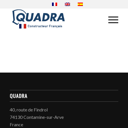
QUADRA
40, route de Findrol
74130 Contamine-sur-Arve
France