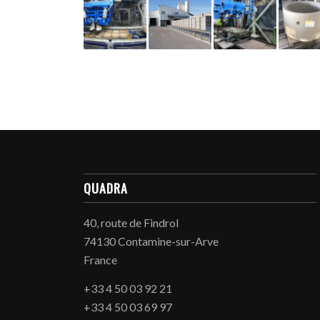
QUADRA
40, route de Findrol
74130 Contamine-sur-Arve
France
+33 4 50 03 92 21
+33 4 50 03 69 97