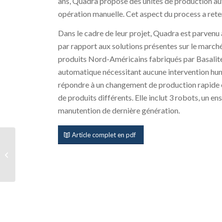
ans, Quadra propose des unités de production aut
opération manuelle. Cet aspect du process a reten
Dans le cadre de leur projet, Quadra est parvenu 
par rapport aux solutions présentes sur le marc
produits Nord-Américains fabriqués par Basalit
automatique nécessitant aucune intervention hum
répondre à un changement de production rapide e
de produits différents. Elle inclut 3 robots, un 
manutention de dernière génération.
Article complet en pdf
Fabrication de plaques
de clôture en
démoulage différé : un
outil industriel...