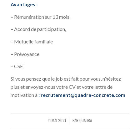
Avantages :
– Rémunération sur 13 mois,
– Accord de participation,
– Mutuelle familiale
– Prévoyance
– CSE
Si vous pensez que le job est fait pour vous, n’hésitez
plus et envoyez-nous votre CV et votre lettre de
motivation à
: recrutement@quadra-concrete.com
11 MAI 2021
PAR
QUADRA
/