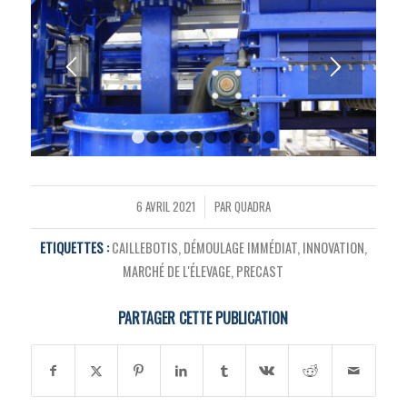
1
2
3
4
5
6
7
8
9
10
6 AVRIL 2021
PAR
QUADRA
/
ETIQUETTES :
CAILLEBOTIS
,
DÉMOULAGE IMMÉDIAT
,
INNOVATION
,
MARCHÉ DE L'ÉLEVAGE
,
PRECAST
PARTAGER CETTE PUBLICATION