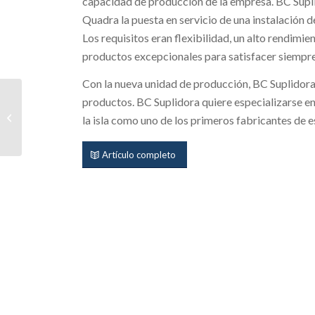
capacidad de producción de la empresa. BC Supli
Quadra la puesta en servicio de una instalación
Los requisitos eran flexibilidad, un alto rendimien
productos excepcionales para satisfacer siempre
Con la nueva unidad de producción, BC Suplidor
Máquina de producción
productos. BC Suplidora quiere especializarse en
de bloques a medida
la isla como uno de los primeros fabricantes de e
para la fabricación de
bloques...
Artículo completo