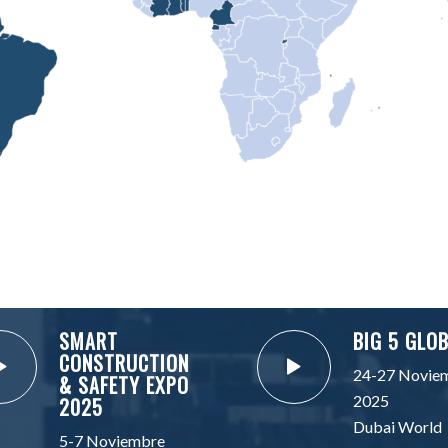
SMART
BIG 5 GLO
CONSTRUCTION
24-27 Novie
& SAFETY EXPO
2025
2025
Dubai World
5-7 Noviembre