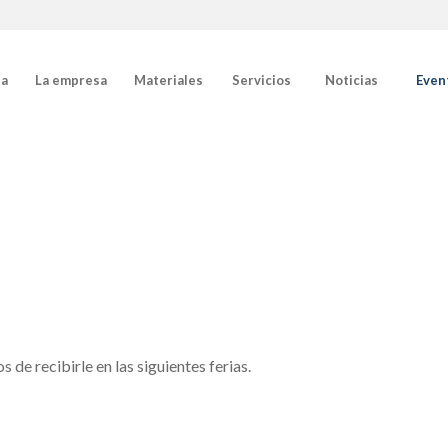
da
La empresa
Materiales
Servicios
Noticias
Even
de recibirle en las siguientes ferias.