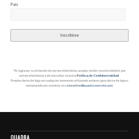
País
Inscribirse
*Al ingresar su dirección de correo electrónico, acepta recibir nuestro boletín por
correo electrónico y de consultar nuestra
Política de Confidencialidad
.
Puedes darte de baja en cualquier momento utilizando enlaces para darse de baja o
contactando con nosotros en
c.chevallier@quadra-concrete.com
QUADRA