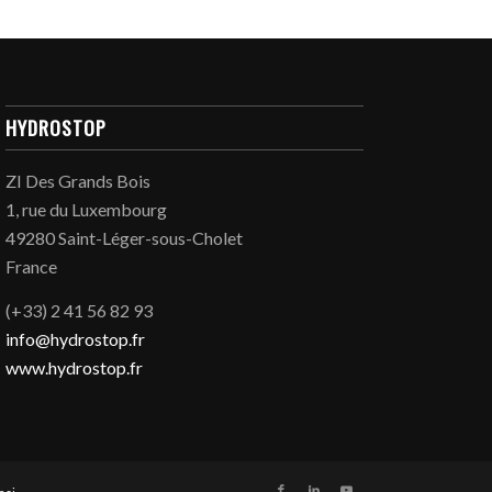
HYDROSTOP
ZI Des Grands Bois
1, rue du Luxembourg
49280 Saint-Léger-sous-Cholet
France
(+33) 2 41 56 82 93
info@hydrostop.fr
www.hydrostop.fr