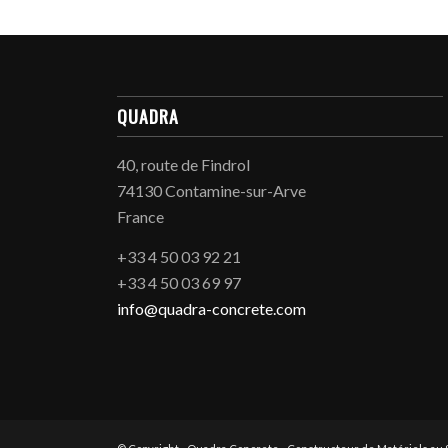
QUADRA
40, route de Findrol
74130 Contamine-sur-Arve
France
+33 4 50 03 92 21
+33 4 50 03 69 97
info@quadra-concrete.com