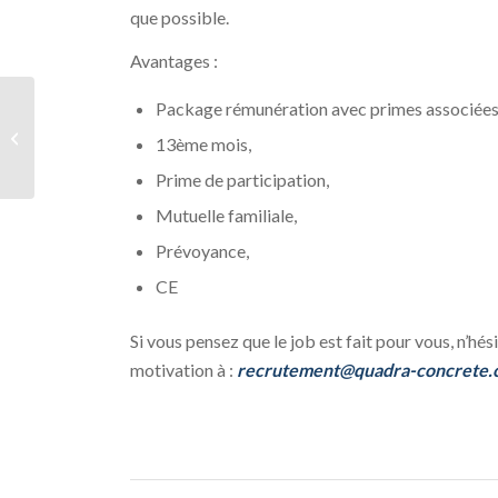
que possible.
Avantages :
Package rémunération avec primes associée
Régleur sur machine d’oxycoupage –
13ème mois,
H/F – CDI
Prime de participation,
Mutuelle familiale,
Prévoyance,
CE
Si vous pensez que le job est fait pour vous, n’hé
motivation à :
recrutement@quadra-concrete