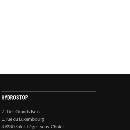
HYDROSTOP
ZI Des Grands Bois
1, rue du Luxembourg
49280 Saint-Léger-sous-Cholet