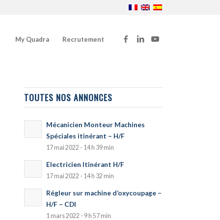
My Quadra
Recrutement
TOUTES NOS ANNONCES
Mécanicien Monteur Machines
Spéciales itinérant – H/F
17 mai 2022 - 14 h 39 min
Electricien Itinérant H/F
17 mai 2022 - 14 h 32 min
Régleur sur machine d’oxycoupage –
H/F – CDI
1 mars 2022 - 9 h 57 min