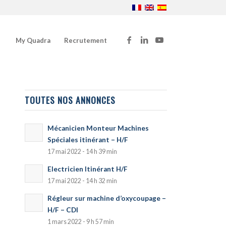
My Quadra
Recrutement
TOUTES NOS ANNONCES
Mécanicien Monteur Machines
Spéciales itinérant – H/F
17 mai 2022 - 14 h 39 min
Electricien Itinérant H/F
17 mai 2022 - 14 h 32 min
Régleur sur machine d’oxycoupage –
H/F – CDI
1 mars 2022 - 9 h 57 min