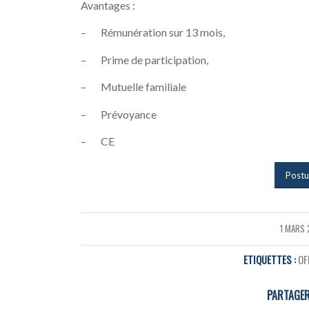
Avantages :
– Rémunération sur 13 mois,
– Prime de participation,
– Mutuelle familiale
– Prévoyance
– CE
Postu
1 MARS
/
ETIQUETTES :
OF
PARTAGER