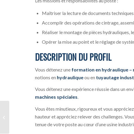
Les missions et responsabilités au poste :
Maîtriser la lecture de documents techniques
Accomplir des opérations de cintrage, assem
Réaliser le montage de pièces hydrauliques, le
Opérer la mise au point et le réglage de syst
DESCRIPTION DU PROFIL
Vous détenez une
formation en hydraulique –
notions en
hydraulique
ou en
tuyautage industr
Vous détenez une expérience réussie dans un envi
machines spéciales
.
Vous êtes minutieux, rigoureux et vous appréciez t
Assistant Service Client et accueil H/F
hauteur et appréciez relever des challenges. Vous
à temps plein
tenue de votre poste au cœur d’une usine industrie