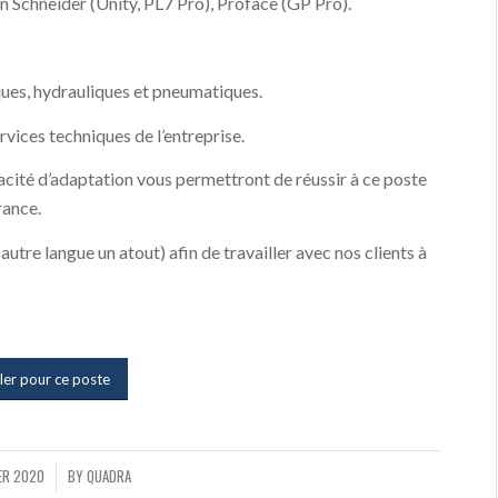
Schneider (Unity, PL7 Pro), Proface (GP Pro).
ques, hydrauliques et pneumatiques.
rvices techniques de l’entreprise.
cité d’adaptation vous permettront de réussir à ce poste
rance.
(autre langue un atout) afin de travailler avec nos clients à
ler pour ce poste
ER 2020
BY
QUADRA