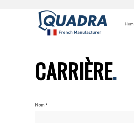
Hom
CARRIÈRE
.
Nom
*