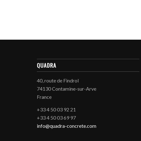
QUADRA
40, route de Findrol
74130 Contamine-sur-Arve
France
+33 4 50 03 92 21
+33 4 50 03 69 97
info@quadra-concrete.com