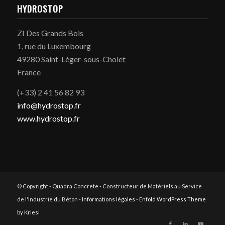
HYDROSTOP
ZI Des Grands Bois
1, rue du Luxembourg
49280 Saint-Léger-sous-Cholet
France
(+33) 2 41 56 82 93
info@hydrostop.fr
www.hydrostop.fr
© Copyright - Quadra Concrete - Constructeur de Matériels au Service
de l'Industrie du Béton -
Informations légales
-
Enfold WordPress Theme
by Kriesi